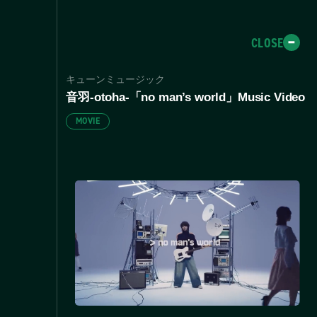
!"#$%&'()*+,-./0123456789:;<=>?@ABCDEFGHIJKL
ｑｒｓｔｕｖｗｘｙｚＡＢＣＤＥＦＧＨＩＪＫＬＭＮＯＰＱＲＳＴＵ
´µ¶·¸¹º»¼½¾¿ÀÁÂÃÄÅÆÇÈÉÊËÌÍÎÏÐÑÒÓÔÕÖ×ØÙÚÛÜÝÞßàáâãäåæçèéêëìí
CLOSE
€™□ 、。，．・：；？！゛゜´｀¨＾￣＿ヽヾゝゞ〃仝々〆〇ー―‐
ﾏﾐﾑﾒﾓﾔﾕﾖﾗﾘﾙﾚﾛﾜｦﾝｧｨｩｪｫｯｬｭｮｰｶﾞｷﾞｸﾞｹﾞｺﾞｻﾞｼﾞｽ
すずせぜそぞたァアィイゥウェエォオカガキギクグケゲコ
キューンミュージック
ΑΒΓΔΕΖΗΘΙΚΛΜΝΞΟΠΡΣΤΥΦΧΨΩАБВГДЕЁЖЗИ
音羽-otoha-「no man’s world」Music Video
＼～∥｜…‥‘’“”（）〔〕［］｛｝〈〉《》「」『』【】
ほぼぽまみダチヂッツヅテデトドナニヌネノハバパヒビピフブプヘベペホ
MOVIE
≦≧∞∴♂♀°′″℃￥＄￠￡％＃＆＊＠§☆★○●◎◇∇≡≒≪
リルレロヮワヰヱヲンヴヵヶопрстуфхцчшщъыьэюя
!"#$%&'()*+,-./0123456789:;<=>?@ABCDEFGHIJKL
ｑｒｓｔｕｖｗｘｙｚＡＢＣＤＥＦＧＨＩＪＫＬＭＮＯＰＱＲＳＴＵ
´µ¶·¸¹º»¼½¾¿ÀÁÂÃÄÅÆÇÈÉÊËÌÍÎÏÐÑÒÓÔÕÖ×ØÙÚÛÜÝÞßàáâãäåæçèéêëìí
€™□ 、。，．・：；？！゛゜´｀¨＾￣＿ヽヾゝゞ〃仝々〆〇ー―‐
ﾏﾐﾑﾒﾓﾔﾕﾖﾗﾘﾙﾚﾛﾜｦﾝｧｨｩｪｫｯｬｭｮｰｶﾞｷﾞｸﾞｹﾞｺﾞｻﾞｼﾞｽ
すずせぜそぞたァアィイゥウェエォオカガキギクグケゲコ
ΑΒΓΔΕΖΗΘΙΚΛΜΝΞΟΠΡΣΤΥΦΧΨΩАБВГДЕЁЖЗИ
＼～∥｜…‥‘’“”（）〔〕［］｛｝〈〉《》「」『』【】
ほぼぽまみダチヂッツヅテデトドナニヌネノハバパヒビピフブプヘベペホ
≦≧∞∴♂♀°′″℃￥＄￠￡％＃＆＊＠§☆★○●◎◇∇≡≒≪
リルレロヮワヰヱヲンヴヵヶопрстуфхцчшщъыьэюя